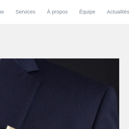
me
Services
À propos
Équipe
Actualité