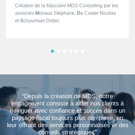
Création de la fiduciaire MDS Consulting par les
associés
M
oriaux Stéphane,
D
e Coster Nicolas
et
S
chuurman Didier.
“Depuis la création de MDS, notre
engagement consiste à aider nos clients à
naviguer avec confiance et succès dans un
paysage fiscal toujours plus complexe, en
leur offrant des services personnalisés et des
conseils stratégiques”